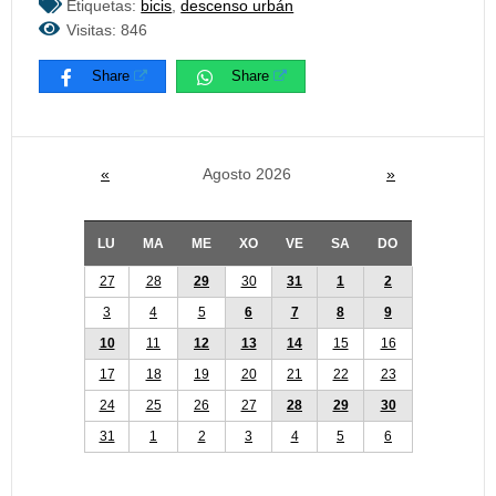
Etiquetas:
bicis
,
descenso urbán
Visitas: 846
Share
Share
«
Agosto 2026
»
LU
MA
ME
XO
VE
SA
DO
27
28
29
30
31
1
2
3
4
5
6
7
8
9
10
11
12
13
14
15
16
17
18
19
20
21
22
23
24
25
26
27
28
29
30
31
1
2
3
4
5
6