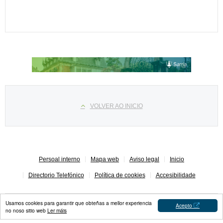
Select your language
VOLVER AO INICIO
Persoal interno
Mapa web
Aviso legal
Inicio
Directorio Telefónico
Política de cookies
Accesibilidade
Usamos cookies para garantir que obteñas a mellor experiencia
Acepto
no noso sitio web
Ler máis
Concello de Sarria © 2023