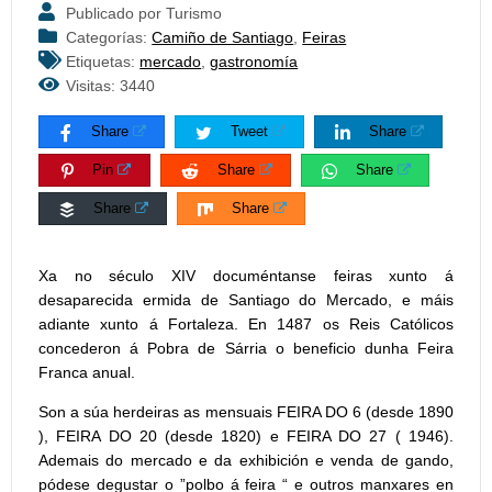
Publicado por Turismo
Categorías:
Camiño de Santiago
,
Feiras
Etiquetas:
mercado
,
gastronomía
Visitas: 3440
Share
Tweet
Share
Pin
Share
Share
Share
Share
Xa no século XIV documéntanse feiras xunto á
desaparecida ermida de Santiago do Mercado, e máis
adiante xunto á Fortaleza. En 1487 os Reis Católicos
concederon á Pobra de Sárria o beneficio dunha Feira
Franca anual.
Son a súa herdeiras as mensuais FEIRA DO 6 (desde 1890
), FEIRA DO 20 (desde 1820) e FEIRA DO 27 ( 1946).
Ademais do mercado e da exhibición e venda de gando,
pódese degustar o ”polbo á feira “ e outros manxares en