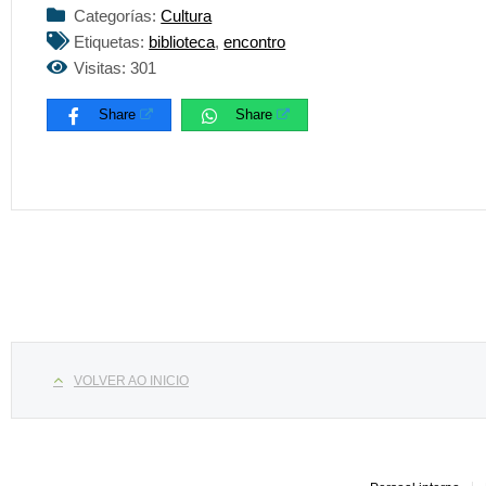
Categorías:
Cultura
Etiquetas:
biblioteca
,
encontro
Visitas: 301
Share
Share
Select your language
VOLVER AO INICIO