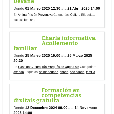
Devane
Dende
01 Marzo 2025 12:30
ata
21 Abril 2025 14:00
En
Antiga Prisión Preventiva
Categorías:
Cultura
Etiquetas:
exposición
,
arte
Charla informativa.
Acollemento
familiar
Dende
25 Marzo 2025 19:00
ata
25 Marzo 2025
20:30
En
Casa da Cultura, rúa Marqués de Ugena s/n
Categorías:
axenda
Etiquetas:
solidariedade
,
charla
,
sociedade
,
familia
Formación en
competencias
dixitais gratuita
Dende
12 Decembro 2024 09:00
ata
14 Novembro
2025 14:00