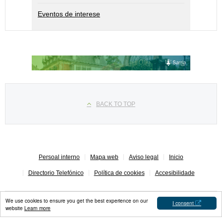
Eventos de interese
Seleccione su idioma
BACK TO TOP
Persoal interno
Mapa web
Aviso legal
Inicio
Directorio Telefónico
Política de cookies
Accesibilidade
We use cookies to ensure you get the best experience on our
I consent
website
Learn more
Concello de Sarria © 2023