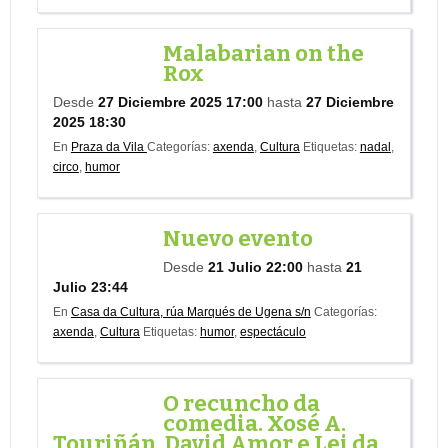
Malabarian on the
Rox
Desde
27 Diciembre 2025 17:00
hasta
27 Diciembre
2025 18:30
En
Praza da Vila
Categorías:
axenda
,
Cultura
Etiquetas:
nadal
,
circo
,
humor
Nuevo evento
Desde
21 Julio 22:00
hasta
21
Julio 23:44
En
Casa da Cultura, rúa Marqués de Ugena s/n
Categorías:
axenda
,
Cultura
Etiquetas:
humor
,
espectáculo
O recuncho da
comedia. Xosé A.
Touriñán, David Amor e Lei da