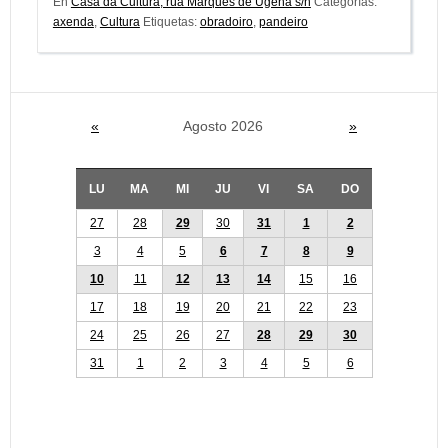
En
Casa da Cultura, rúa Marqués de Ugena s/n
Categorías:
axenda
,
Cultura
Etiquetas:
obradoiro
,
pandeiro
«
Agosto 2026
»
LU
MA
MI
JU
VI
SA
DO
27
28
29
30
31
1
2
3
4
5
6
7
8
9
10
11
12
13
14
15
16
17
18
19
20
21
22
23
24
25
26
27
28
29
30
31
1
2
3
4
5
6