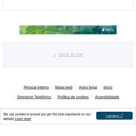
Seleccione su idioma
BACK TO TOP
Persoal interno
Mapa web
Aviso legal
Inicio
Directorio Telefónico
Política de cookies
Accesibilidade
We use cookies to ensure you get the best experience on our
I consent
website
Learn more
Concello de Sarria © 2023