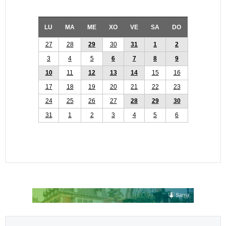
LU
MA
ME
XO
VE
SA
DO
27
28
29
30
31
1
2
3
4
5
6
7
8
9
10
11
12
13
14
15
16
17
18
19
20
21
22
23
24
25
26
27
28
29
30
31
1
2
3
4
5
6
Select your language