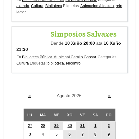
axenda
,
Cultura
,
Biblioteca
Etiquetas:
Animación á lectura
,
reto
lector
Simposios Salvaxes
Dende
10 Xuño 20:00
ata
10 Xuño
21:30
En
Biblioteca Pública Municipal Camilo Gonsar.
Categorías:
Cultura
Etiquetas:
biblioteca
,
encontro
«
Agosto 2026
»
LU
MA
ME
XO
VE
SA
DO
27
28
29
30
31
1
2
3
4
5
6
7
8
9