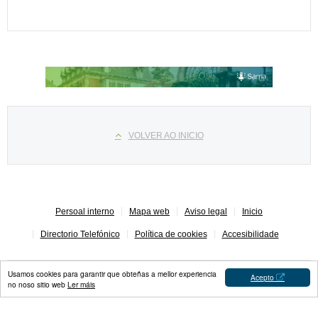
Select your language
VOLVER AO INICIO
Persoal interno
Mapa web
Aviso legal
Inicio
Directorio Telefónico
Política de cookies
Accesibilidade
Usamos cookies para garantir que obteñas a mellor experiencia
Acepto
no noso sitio web
Ler máis
Concello de Sarria © 2023