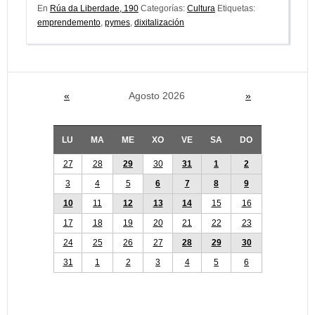
En
Rúa da Liberdade, 190
Categorías:
Cultura
Etiquetas:
emprendemento
,
pymes
,
dixitalización
«
Agosto 2026
»
LU
MA
ME
XO
VE
SA
DO
27
28
29
30
31
1
2
3
4
5
6
7
8
9
10
11
12
13
14
15
16
17
18
19
20
21
22
23
24
25
26
27
28
29
30
31
1
2
3
4
5
6