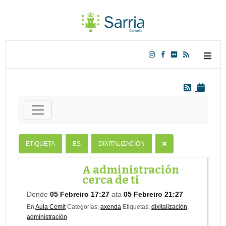
ETIQUETA
ES
DIXITALIZACIÓN
A administración
cerca de ti
Dende
05 Febreiro 17:27
ata
05 Febreiro 21:27
En
Aula Cemit
Categorías:
axenda
Etiquetas:
dixitalización
,
administración