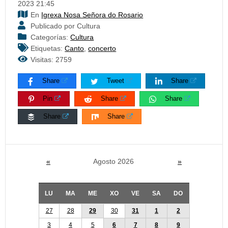
2023 21:45
En
Igrexa Nosa Señora do Rosario
Publicado por Cultura
Categorías:
Cultura
Etiquetas:
Canto
,
concerto
Visitas: 2759
Share
Tweet
Share
Pin
Share
Share
Share
Share
«
Agosto 2026
»
LU
MA
ME
XO
VE
SA
DO
27
28
29
30
31
1
2
3
4
5
6
7
8
9