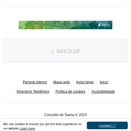
Seleccione su idioma
BACK TO TOP
Persoal interno
Mapa web
Aviso legal
Inicio
Directorio Telefónico
Política de cookies
Accesibilidade
Concello de Sarria © 2023
We use cookies to ensure you get the best experience on
I consent
our website
Learn more