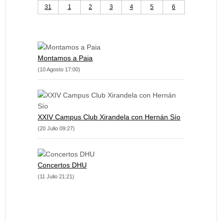
31
1
2
3
4
5
6
Montamos a Paia
(10 Agosto 17:00)
XXIV Campus Club Xirandela con Hernán Sío
(20 Julio 09:27)
Concertos DHU
(11 Julio 21:21)