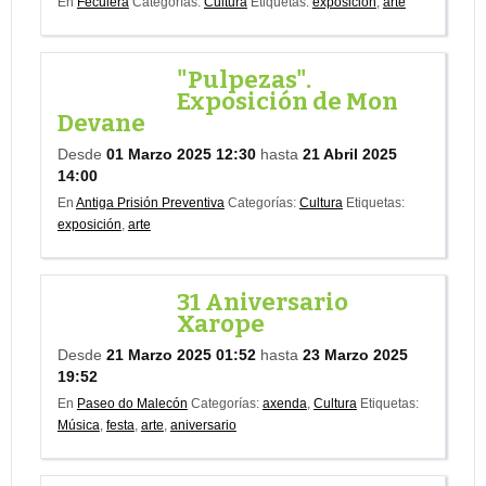
En
Feculera
Categorías:
Cultura
Etiquetas:
exposición
,
arte
"Pulpezas".
Exposición de Mon
Devane
Desde
01 Marzo 2025 12:30
hasta
21 Abril 2025
14:00
En
Antiga Prisión Preventiva
Categorías:
Cultura
Etiquetas:
exposición
,
arte
31 Aniversario
Xarope
Desde
21 Marzo 2025 01:52
hasta
23 Marzo 2025
19:52
En
Paseo do Malecón
Categorías:
axenda
,
Cultura
Etiquetas:
Música
,
festa
,
arte
,
aniversario