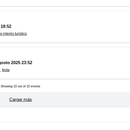
 18:52
e interés turístico
gosto 2025 23:52
a
,
festa
Showing
10
out of 15 events
Cargar más