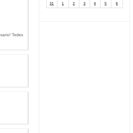
31
1
2
3
4
5
6
sario! Tedes