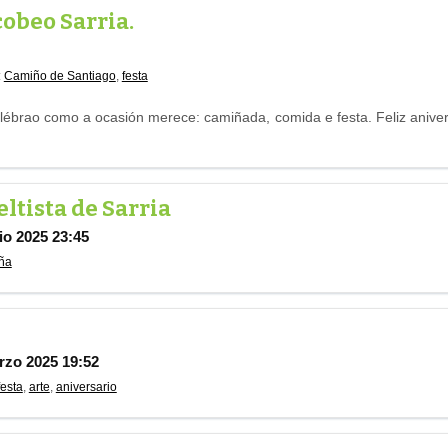
obeo Sarria.
:
Camiño de Santiago
,
festa
ébrao como a ocasión merece: camiñada, comida e festa. Feliz aniver
ltista de Sarria
io 2025 23:45
ña
rzo 2025 19:52
festa
,
arte
,
aniversario