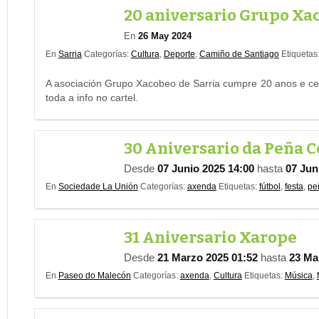
20 aniversario Grupo Xac
En
26 May 2024
En
Sarria
Categorías:
Cultura
,
Deporte
,
Camiño de Santiago
Etiquetas
A asociación Grupo Xacobeo de Sarria cumpre 20 anos e cel
toda a info no cartel.
30 Aniversario da Peña Ce
Desde
07 Junio 2025 14:00
hasta
07 Jun
En
Sociedade La Unión
Categorías:
axenda
Etiquetas:
fútbol
,
festa
,
pe
31 Aniversario Xarope
Desde
21 Marzo 2025 01:52
hasta
23 Ma
En
Paseo do Malecón
Categorías:
axenda
,
Cultura
Etiquetas:
Música
,