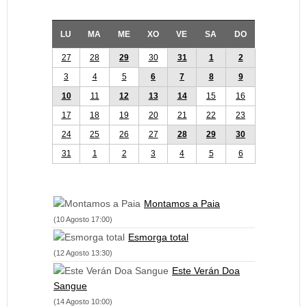
LU
MA
ME
XO
VE
SA
DO
27
28
29
30
31
1
2
3
4
5
6
7
8
9
10
11
12
13
14
15
16
17
18
19
20
21
22
23
24
25
26
27
28
29
30
31
1
2
3
4
5
6
Montamos a Paia
(10 Agosto 17:00)
Esmorga total
(12 Agosto 13:30)
Este Verán Doa
Sangue
(14 Agosto 10:00)