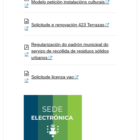
Modelo petición instalacións culturais
p
d
f
Solicitude e renovación 423 Terrazas
d
o
c
u
m
Regularización do padrón municipal do
e
servizo de recollida de residuos sólidos
p
n
d
t
urbanos
f
o
Solicitude licenza vao
d
o
c
u
m
e
n
t
o