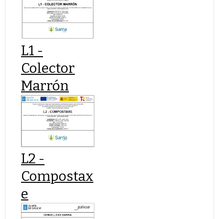
L1 -
Colector
Marrón
L2 -
Compostax
e