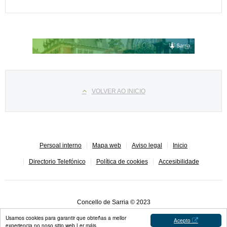
Select your language
VOLVER AO INICIO
Persoal interno
Mapa web
Aviso legal
Inicio
Directorio Telefónico
Política de cookies
Accesibilidade
Concello de Sarria © 2023
Usamos cookies para garantir que obteñas a mellor
Acepto
experiencia no noso sitio web
Ler máis