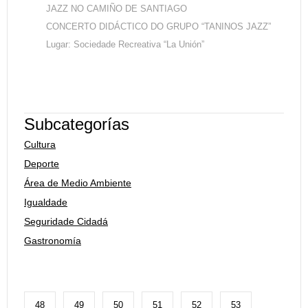
JAZZ NO CAMIÑO DE SANTIAGO
CONCERTO DIDÁCTICO DO GRUPO “TANINOS JAZZ”
Lugar: Sociedade Recreativa “La Unión”
Subcategorías
Cultura
Deporte
Área de Medio Ambiente
Igualdade
Seguridade Cidadá
Gastronomía
48
49
50
51
52
53