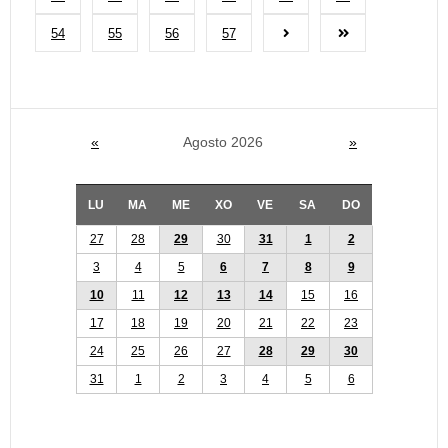
54
55
56
57
«
Agosto 2026
»
LU
MA
ME
XO
VE
SA
DO
27
28
29
30
31
1
2
3
4
5
6
7
8
9
10
11
12
13
14
15
16
17
18
19
20
21
22
23
24
25
26
27
28
29
30
31
1
2
3
4
5
6