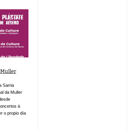
 Muller
a Sarria
al da Muller
 desde
concertos á
er o propio día