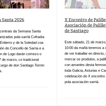
 Santa 2026
X Encontro de Palille
Asociación de Palill
de Santiago
centrais da Semana Santa
anizados pola sarriá Cofradía
Este sábado, 21 de marzo
 Entierro y de la Soledad coa
10:00 da mañá teremos a 
ión do Concello de Sarria e a
de ver traballar en direct
ón de Lugo darán comezo o
mercar os produtos, a palil
7 de marzo, co tradicional
con amantes desta fermosa
cargo de don Santiago Torrón
toda Galicia, Asturias e Ca
a.
celebración do X encontro
pola asociación sarriá.