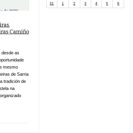
31
1
2
3
4
5
6
iras.
eiras Camiño
, desde as
oportunidade
o, e mesmo
leiras de Sarria
 tradición de
stela na
 organizado