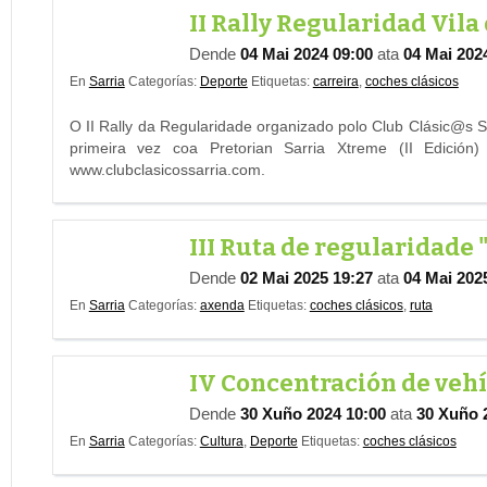
II Rally Regularidad Vila 
Dende
04 Mai 2024 09:00
ata
04 Mai 202
En
Sarria
Categorías:
Deporte
Etiquetas:
carreira
,
coches clásicos
O II Rally da Regularidade organizado polo Club Clásic@s S
primeira vez coa Pretorian Sarria Xtreme (II Edici
www.clubclasicossarria.com.
III Ruta de regularidade 
Dende
02 Mai 2025 19:27
ata
04 Mai 202
En
Sarria
Categorías:
axenda
Etiquetas:
coches clásicos
,
ruta
IV Concentración de vehíc
Dende
30 Xuño 2024 10:00
ata
30 Xuño 
En
Sarria
Categorías:
Cultura
,
Deporte
Etiquetas:
coches clásicos