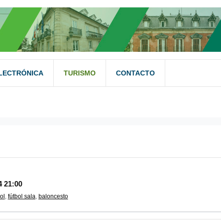
LECTRÓNICA
TURISMO
CONTACTO
ADD FILTER
LIMPIAR
4 21:00
ol
,
fútbol sala
,
baloncesto