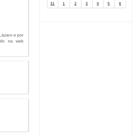
31
1
2
3
4
5
6
Lázaro e por
info na web