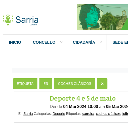
INICIO
CONCELLO
CIDADANÍA
SEDE E
Nombre
Contiene
ETIQUETA
ES
COCHES CLÁSICOS
Deporte 4 e 5 de maio
Dende
04 Mai 2024 10:00
ata
05 Mai 202
En
Sarria
Categorías:
Deporte
Etiquetas:
carreira
,
coches clásicos
,
fútb