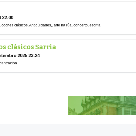
4 22:00
,
coches clásicos
,
Antigüidades,
,
arte na rúa
,
concerto
,
escrita
s clásicos Sarria
etembro 2025 23:24
centración