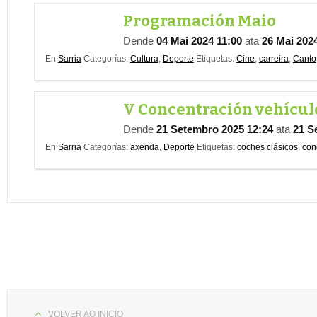
Programación Maio
Dende
04 Mai 2024 11:00
ata
26 Mai 202
En
Sarria
Categorías:
Cultura
,
Deporte
Etiquetas:
Cine
,
carreira
,
Canto
V Concentración vehículo
Dende
21 Setembro 2025 12:24
ata
21 S
En
Sarria
Categorías:
axenda
,
Deporte
Etiquetas:
coches clásicos
,
con
Select your language
VOLVER AO INICIO