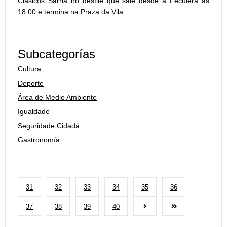
Clásicos Sarria no desfile que sale desde a Feculera ás
18:00 e termina na Praza da Vila.
Subcategorías
Cultura
Deporte
Área de Medio Ambiente
Igualdade
Seguridade Cidadá
Gastronomía
31
32
33
34
35
36
37
38
39
40